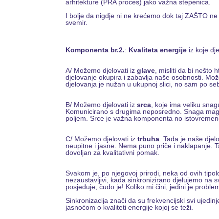
arhitekture (PRA proces) jako važna stepenica.
I bolje da nigdje ni ne krećemo dok taj ZAŠTO ne 
svemir.
Komponenta br.2.
:
Kvaliteta energije
iz koje dj
A/ Možemo djelovati iz
glave
, misliti da bi nešto
djelovanje okupira i zabavlja naše osobnosti. Mo
djelovanja je nužan u ukupnoj slici, no sam po se
B/ Možemo djelovati iz
srca
, koje ima veliku snag
Komunicirano s drugima neposredno. Snaga magne
poljem. Srce je važna komponenta no istovremeno
C/ Možemo djelovati iz
trbuha
. Tada je naše djel
neupitne i jasne. Nema puno priče i naklapanje. T
dovoljan za kvalitativni pomak.
Svakom je, po njegovoj prirodi, neka od ovih tipol
nezaustavljivi, kada sinkronizirano djelujemo na sve 
posjeduje, čudo je! Koliko mi čini, jedini je problem
Sinkronizacija znači da su frekvencijski svi ujedin
jasnoćom o kvaliteti energije kojoj se teži.