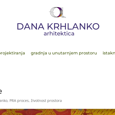
DANA KRHLANKO
arhitektica
rojektiranja
gradnja u unutarnjem prostoru
istakn
e
anko
,
PRA proces
,
životnost prostora