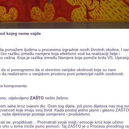
 od kojeg nema vajde
da pomažem ljudima u procesima izgradnje novih životnih okolina. I s
ni razliku između namjere koja efektivno vodi ka realizaciji želje i
jako važna. Koja je razlika između Namjere koja pomiče brda VS. Upiranj
ko da si pomognemo da si stvorimo vanjske okolnosti koje su nam
 da realiziramo u vanjskom prostoru puni potencijal naših osobnosti.
eće komponente:
sno, utjelovljeno
ZAŠTO
nešto želimo.
m sebe kroz svjesni dio. Osim tog dijela, još puno dijelova nas ima sv
etovanosti koje imaju svoj život. Kada postoji jedno jasno i glasno ZAŠT
s, naše djelovanje postaje usmjereno i produktivno.
ti se, propitkivati… Promatrati svoje misli i emocije kroz koje učimo
eno uho u tome može puno pomoći. Taj ZAŠTO je u Procesu prirodnog ra