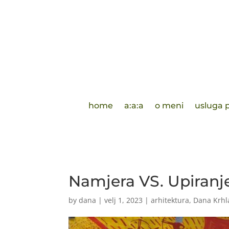
home
a:a:a
o meni
usluga p
Namjera VS. Upiranj
by
dana
|
velj 1, 2023
|
arhitektura
,
Dana Krhl