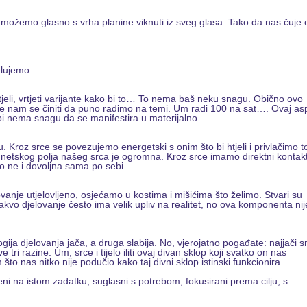
možemo glasno s vrha planine viknuti iz sveg glasa. Tako da nas čuje ci
elujemo.
 htjeli, vrtjeti varijante kako bi to… To nema baš neku snagu. Obično ovo
že nam se činiti da puno radimo na temi. Um radi 100 na sat…. Ovaj as
bi nema snagu da se manifestira u materijalno.
u. Kroz srce se povezujemo energetski s onim što bi htjeli i privlačimo t
tskog polja našeg srca je ogromna. Kroz srce imamo direktni kontakt
 ne i dovoljna sama po sebi.
ovanje utjelovljeno, osjećamo u kostima i mišićima što želimo. Stvari su
akvo djelovanje često ima velik upliv na realitet, no ova komponenta nij
ogija djelovanja jača, a druga slabija. No, vjerojatno pogađate: najjači 
tri razine. Um, srce i tijelo iliti ovaj divan sklop koji svatko on nas
 što nas nitko nije podučio kako taj divni sklop istinski funkcionira.
jeni na istom zadatku, suglasni s potrebom, fokusirani prema cilju, s