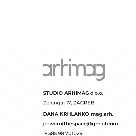
STUDIO ARHIMAG
d.o.o.
Zelengaj 17, ZAGREB
D
ANA KRHLANKO mag.arh.
powerofthespace@gmail.com
+ 385 98 701029