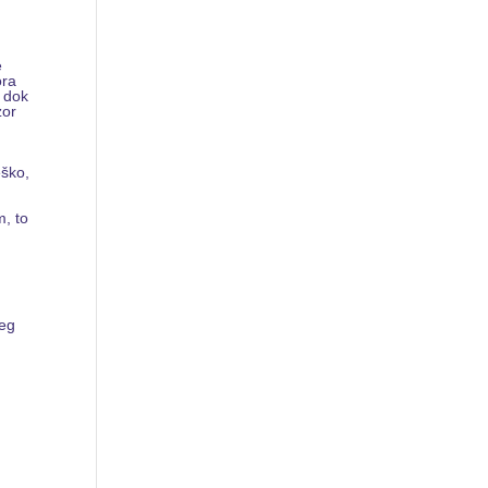
e
ora
o dok
zor
eško,
m, to
jeg