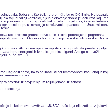
dnovanja. Beba zna što želi, ne promišlja jer to OK ili nije. Ne poznaj
učio taj unutarnji kontrolor, cijelo djelovanje dobilo je leću kroz koju m
n na koji se nešto mora napraviti, kako trebamo djelovati, kako izgledam
na opasnosti po putu, strategija sprečavanja opasnosti….. Unutarnji cen
 teško.
dobiva kod projekta gradnje nove kuće. Koliko potencijalnih pogrešaka,
iječiti i osigurati. Osigurati hodogram koji neće dozvoliti greške. Baš t
g kontrolora. Ali dati mu njegovo mjesto i ne dopustiti da prevlada polje
atvara hrpu energetskih kanalića jer nisu sigurni. Ako ga se uvaži s
tijelu, bude sve OK.
i izgraditi nešto, no to će imati isti set uvjetovanosti kao i onaj iz ko
bože vremena i novca….
 Vjera proizlazi iz povjerenja, iz zaljubljenosti, iz zanosa……
ao postojanja.
očinje i s kojom sve završava: LJUBAV. Kuća koja nije začeta iz ljubavi,