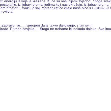
i energiju iz koje je kreirana. Kuće su naši nijemi svjedoci. Stoga sva
postojanju, iz ljubavi prema ljudima koji nas okružuju, iz ljubavi prema
nom prostoru, svaki udisaj impregnirat će cijelo naše biće s LJUBAVLJU
i svijeta.
Zapravo i je….. vjerujem da je takvo djelovanje, s tim svim
irode. Prirode čovjeka…. Stoga ne trebamo ići nekuda daleko. Sve im