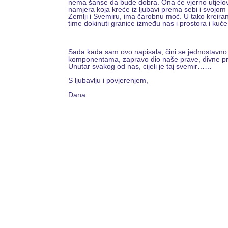
nema šanse da bude dobra. Ona će vjerno utjelovit
namjera koja kreće iz ljubavi prema sebi i svojom 
Zemlji i Svemiru, ima čarobnu moć. U tako kreira
time dokinuti granice između nas i prostora i kuće 
Sada kada sam ovo napisala, čini se jednostavno. 
komponentama, zapravo dio naše prave, divne pr
Unutar svakog od nas, cijeli je taj svemir……
S ljubavlju i povjerenjem,
Dana.