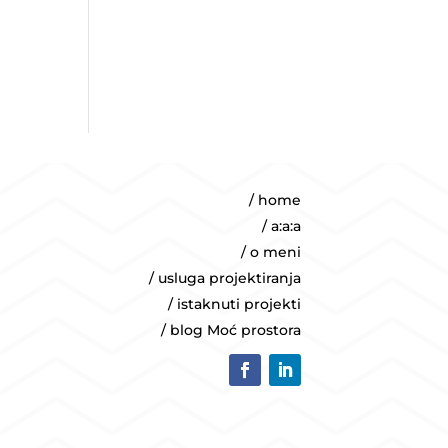
/ home
/ a:a:a
/ o meni
/ usluga projektiranja
/ istaknuti projekti
/ blog Moć prostora