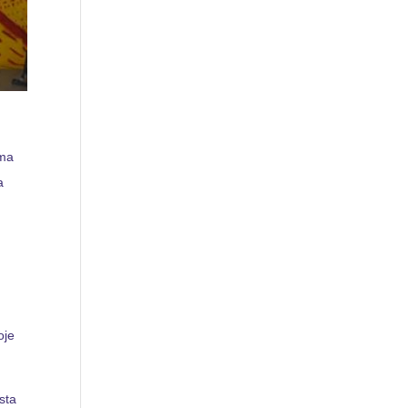
ama
a
oje
O
sta