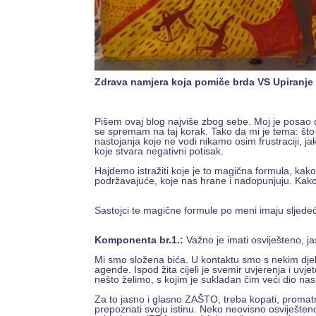
Zdrava namjera koja pomiče brda VS Upiranje
Pišem ovaj blog najviše zbog sebe. Moj je posao 
se spremam na taj korak. Tako da mi je tema: što či
nastojanja koje ne vodi nikamo osim frustraciji, 
koje stvara negativni potisak.
Hajdemo istražiti koje je to magična formula, ka
podržavajuće, koje nas hrane i nadopunjuju. Kako
Sastojci te magične formule po meni imaju sljed
Komponenta br.1.:
Važno je imati osviješteno, ja
Mi smo složena bića. U kontaktu smo s nekim djelo
agende. Ispod žita cijeli je svemir uvjerenja i uvj
nešto želimo, s kojim je sukladan čim veći dio na
Za to jasno i glasno ZAŠTO, treba kopati, promatra
prepoznati svoju istinu. Neko neovisno osviješt