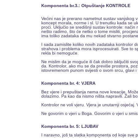
Komponenta br.3.: Otpuštanje KONTROLE
Većini nas je prerano nametnut sustav vanjskog vre
koncept morala, norme i sl. U trenutku kada se uklj
proći. Uključio se središnji sustav kontrole: nači
nešto radimo, što će netko o tome misliti, procje
ima toliko zadataka da mu nekad stvarno postane
I sada zamislite koliko novih zadataka kontrolor 
strahova i problema mora isprocesuirati. Sve to spr
rekla bi nemoguće.
Ne mislim da je moguće ili čak dobro isključiti svo
da. Kontrolor, ako mu se da previše prostora, poz
istovremenom punom svijesti o svom srcu, glavi i 
Komponenta br. 4: VJERA
Bez vjere i prepuštanja nema nove kreacije. Možemo 
dolazimo. Pa kao da nismo ništa napravili. Žali 
Kontrolor ne voli vjeru. Vjera je unutarnji osjećaj.
Ne govorim o vjeri u Boga. Govorim o vjeri u smis
Komponenta br. 5: LJUBAV
I naravno, još ta slatka komponenta od koje sve p