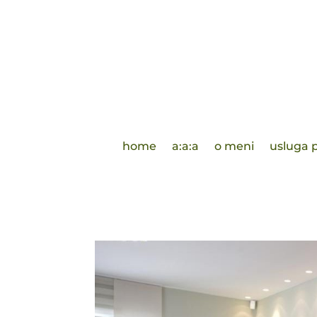
home
a:a:a
o meni
usluga p