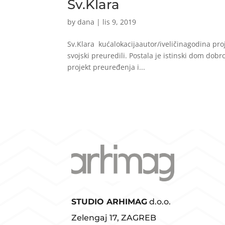
Sv.Klara
by
dana
|
lis 9, 2019
Sv.Klara kućalokacijaautor/iveličinagodina pro
svojski preuredili. Postala je istinski dom dobr
projekt preuređenja i...
STUDIO ARHIMAG
d.o.o.
Zelengaj 17, ZAGREB