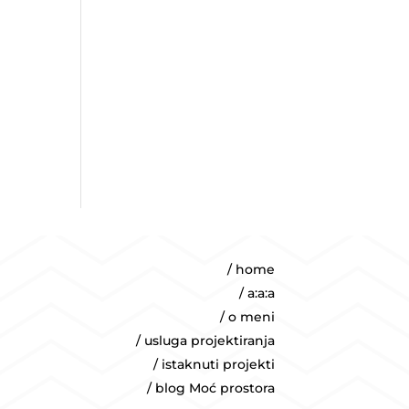
e
/ home
/ a:a:a
/ o meni
/ usluga projektiranja
/ istaknuti projekti
/ blog Moć prostora