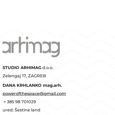
STUDIO ARHIMAG
d.o.o.
Zelengaj 17, ZAGREB
D
ANA KRHLANKO mag.arh.
powerofthespace@gmail.com
+ 385 98 701029
ured: Šestine land