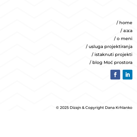
/ home
/ a:a:a
/ o meni
/ usluga projektiranja
/ istaknuti projekti
/ blog Moć prostora
© 2025 Dizajn & Copyright Dana Krhlanko