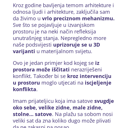
Kroz godine bavljenja temom arhitekture i
odnosa ljudi i arhitekture, zaključila sam
da živimo u
vrlo preciznom mehanizmu.
Sve što se pojavljuje u izvanjskom
prostoru je na neki način refleksija
unutrašnjeg stanja. Nepregledno more
naše podsvijesti
uprizoruje se u 3D
varijanti
u materijalnom svijetu.
Ovo je jedan primjer kod kojeg se
iz
prostora može iščitati
nerazriješeni
konflikt. Također bi se
kroz intervenciju
u prostoru
moglo utjecati na
iscjeljenje
konflikta
.
Imam prijateljicu koja ima satove
svugdje
oko sebe, velike zidne, male zidne,
stolne… satove
. Na plažu sa sobom nosi
veliki sat da zna koliko dugo može plivati
da ne zakasni na posao.