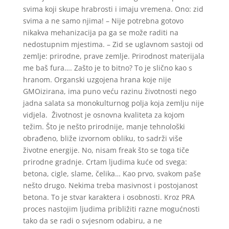
svima koji skupe hrabrosti i imaju vremena. Ono: zid
svima a ne samo njima! – Nije potrebna gotovo
nikakva mehanizacija pa ga se može raditi na
nedostupnim mjestima. – Zid se uglavnom sastoji od
zemlje: prirodne, prave zemlje. Prirodnost materijala
me baš fura…. Zašto je to bitno? To je slično kao s
hranom. Organski uzgojena hrana koje nije
GMOizirana, ima puno veću razinu životnosti nego
jadna salata sa monokulturnog polja koja zemlju nije
vidjela. Životnost je osnovna kvaliteta za kojom
težim. Što je nešto prirodnije, manje tehnološki
obrađeno, bliže izvornom obliku, to sadrži više
životne energije. No, nisam freak što se toga tiče
prirodne gradnje. Crtam ljudima kuće od svega:
betona, cigle, slame, čelika… Kao prvo, svakom paše
nešto drugo. Nekima treba masivnost i postojanost
betona. To je stvar karaktera i osobnosti. Kroz PRA
proces nastojim ljudima približiti razne mogućnosti
tako da se radi o svjesnom odabiru, a ne