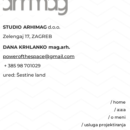
STUDIO ARHIMAG
d.o.o.
Zelengaj 17, ZAGREB
D
ANA KRHLANKO mag.arh.
powerofthespace@gmail.com
+ 385 98 701029
ured: Šestine land
/ home
/ a:a:a
/ o meni
/ usluga projektiranja