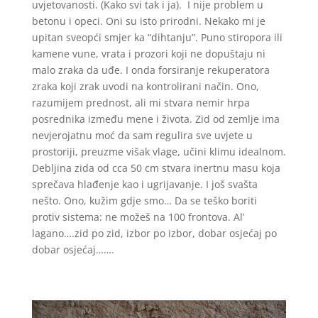
uvjetovanosti. (Kako svi tak i ja). I nije problem u
betonu i opeci. Oni su isto prirodni. Nekako mi je
upitan sveopći smjer ka “dihtanju”. Puno stiropora ili
kamene vune, vrata i prozori koji ne dopuštaju ni
malo zraka da uđe. I onda forsiranje rekuperatora
zraka koji zrak uvodi na kontrolirani način. Ono,
razumijem prednost, ali mi stvara nemir hrpa
posrednika između mene i života. Zid od zemlje ima
nevjerojatnu moć da sam regulira sve uvjete u
prostoriji, preuzme višak vlage, učini klimu idealnom.
Debljina zida od cca 50 cm stvara inertnu masu koja
sprečava hlađenje kao i ugrijavanje. I još svašta
nešto. Ono, kužim gdje smo… Da se teško boriti
protiv sistema: ne možeš na 100 frontova. Al’
lagano….zid po zid, izbor po izbor, dobar osjećaj po
dobar osjećaj…….