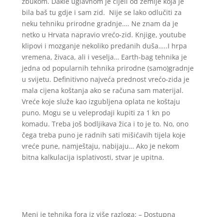
žbukom. Dakle uglavnom je cijeli od zemlje koja je
bila baš tu gdje i sam zid. Nije se lako odlučiti za
neku tehniku prirodne gradnje…. Ne znam da je
netko u Hrvata napravio vrećo-zid. Knjige, youtube
klipovi i mozganje nekoliko predanih duša…..I hrpa
vremena, živaca, ali i veselja… Earth-bag tehnika je
jedna od popularnih tehnika prirodne (samo)gradnje
u svijetu. Definitivno najveća prednost vrećo-zida je
mala cijena koštanja ako se računa sam materijal.
Vreće koje služe kao izgubljena oplata ne koštaju
puno. Mogu se u veleprodaji kupiti za 1 kn po
komadu. Treba još bodljikava žica i to je to. No, ono
čega treba puno je radnih sati mišićavih tijela koje
vreće pune, namještaju, nabijaju… Ako je nekom
bitna kalkulacija isplativosti, stvar je upitna.
Meni je tehnika fora iz više razloga: – Dostupna