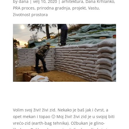
by
dana
|
velj 10, 2020
|
arhitektura
,
Dana Krhlanko
,
PRA proces
,
prirodna gradnja
,
projekt
,
Vastu
,
životnost prostora
Volim svoj živi! živi zid. Nekako je baš jak i čvrst, a
opet mekan i topao 🙂 Moj živi! živi zid je u svojoj biti
vrećo-zid (earth-bag tehnika). Ožbukan je glino-